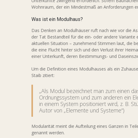
Unterkünfte zwingend erforderlich. Sofern Bauflächen
Wohnraum, der ein Mindestmaß an Anforderungen erfüll
Was ist ein Modulhaus?
Das Denken an Modulhäuser ruft nach wie vor die Ass
der Tat Bestandteil für die ein- oder andere Variant
aktuellen Situation – zunehmend Stimmen laut, die 
die eine Flucht hinter sich und den Verlust ihrer He
einer Unterkunft, deren Bestimmungs- und Daseinszwe
Um die Definition eines Modulhauses als ein Zuhause 
Staib zitiert:
„Als Modul bezeichnet man zum einen da
Ordnungssystem und zum anderen ein Ele
in einem System positioniert wird, z. B. St
Autor von „Elemente und Systeme“)
Modularität meint die Aufteilung eines Ganzen in T
genannt werden.