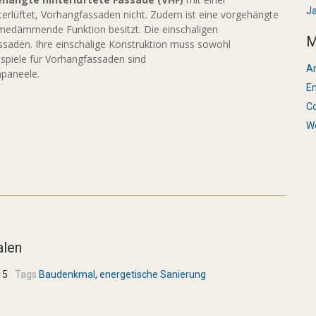
J
nterlüftet, Vorhangfassaden nicht. Zudem ist eine vorgehängte
ärmedämmende Funktion besitzt. Die einschaligen
M
aden. Ihre einschalige Konstruktion muss sowohl
spiele für Vorhangfassaden sind
A
paneele.
En
C
W
alen
15
Tags
Baudenkmal
,
energetische Sanierung