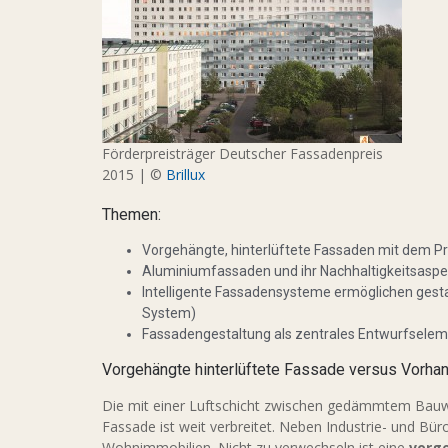
Förderpreisträger Deutscher Fassadenpreis
2015 | ©
Brillux
Themen:
Vorgehängte, hinterlüftete Fassaden mit dem Pr
Aluminiumfassaden und ihr Nachhaltigkeitsaspek
Intelligente Fassadensysteme ermöglichen gestalt
System)
Fassadengestaltung als zentrales Entwurfsel
Vorgehängte hinterlüftete Fassade versus Vorh
Die mit einer Luftschicht zwischen gedämmtem Bauwe
Fassade ist weit verbreitet. Neben Industrie- und B
Wohnimmobilien. Nicht zu verwechseln ist eine
vorge