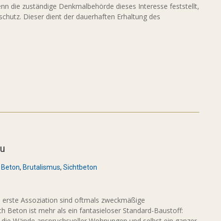
nn die zuständige Denkmalbehörde dieses Interesse feststellt,
chutz. Dieser dient der dauerhaften Erhaltung des
au
Beton
,
Brutalismus
,
Sichtbeton
e erste Assoziation sind oftmals zweckmäßige
 Beton ist mehr als ein fantasieloser Standard-Baustoff:
t die Wände anspruchsvoller Wohnungen und selbst ein ganzer