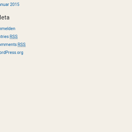
anuar 2015
eta
nmelden
tries
RSS
omments
RSS
ordPress.org