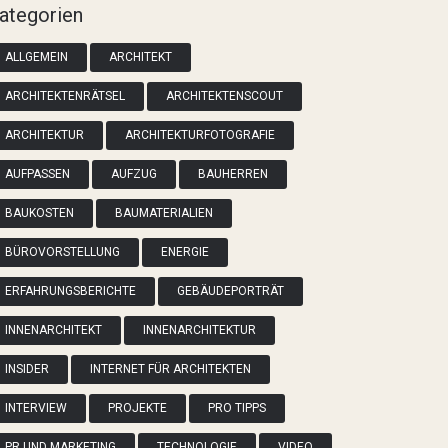
ategorien
ALLGEMEIN
ARCHITEKT
ARCHITEKTENRÄTSEL
ARCHITEKTENSCOUT
ARCHITEKTUR
ARCHITEKTURFOTOGRAFIE
AUFPASSEN
AUFZUG
BAUHERREN
BAUKOSTEN
BAUMATERIALIEN
BÜROVORSTELLUNG
ENERGIE
ERFAHRUNGSBERICHTE
GEBÄUDEPORTRÄT
INNENARCHITEKT
INNENARCHITEKTUR
INSIDER
INTERNET FÜR ARCHITEKTEN
INTERVIEW
PROJEKTE
PRO TIPPS
PR UND MARKETING
TECHNOLOGIE
VIDEO