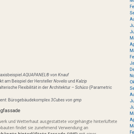
M
Fe
S
A
Ju
Ju
M
Ap
M
Fe
J
D
axisbeispiel
AQUAPANEL® von Knauf
N
t am Beispiel der Hersteller
Novelis
und
Kalzip
O
erische Flexibilität in der Architektur –
Schüco
(Parametric
S
A
ement: Bürogebäudekomplex
3Cubes von gmp
Ju
Ju
angfassade
M
Ap
rk und Wetterhaut ausgestattete vorgehängte hinterlüftete
M
ürobauten findet sie zunehmend Verwendung an
Fe
hängte hinterlüftete Fassade (VHF)
mit einer