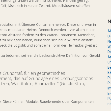
 hierfür gefunden werden, ist schnelles Handeln gefragt.
t, lässt sich in kurzer Zeit mit Modulhäusern schaffen.
N
oziation mit Übersee-Containern hervor. Diese sind zwar in
e eines modularen Heims. Dennoch werden – vor allem in der
A
betont Abstand fordern zu den Waren-Containern. Menschen,
Di
imat zu beklagen haben, wünschen sich neue Wurzeln anstatt
Ne
ck die Logistik und somit eine Form der Heimatlosigkeit ist.
Wi
De
zu betonen, sei hier die baukonstruktive Definition von Gerald
Ar
un
Be
s Grundmaß für ein geometrisches
ES
ment, das auf Grundlage eines Ordnungsprinzips
Pl
ützen, Wandtafeln, Raumzellen.“ (Gerald Staib,
Pl
In
In
Pu
eile. Diese können Module, Bauelemente oder Komponenten
ri