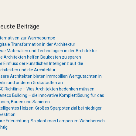
euste Beiträge
lternativen zur Wärmepumpe
gitale Transformation in der Architektur
ue Materialien und Technologien in der Architektur
e Architekten helfen Baukosten zu sparen
r Einfluss der künstlichen Intelligenz auf die
chitekten und die Architektur
sere Architekten bieten Immobilien Wertgutachten in
rlin und anderen Großstädten an
G Richtlinie – Was Architekten bedenken müssen
aneco Building – die innovative Komplettlösung für das
anen, Bauen und Sanieren.
telligentes Heizen: Großes Sparpotenzial bei niedriger
vestition
re Erleuchtung: So plant man Lampen im Wohnbereich
chtig