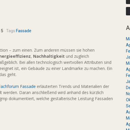
A
15
Tags
Fassade
M
Ap
ktion – zum einen. Zum anderen müssen sie hohen
Fe
nergieeffizienz
,
Nachhaltigkeit
und zugleich
J
ßgeblich. Bei allen technologisch wertvollen Attributen sind
M
geeignet ist, ein Gebäude zu einer Landmarke zu machen. Ein
Ap
das geht.
Fe
J
achforum Fassade
erläuterten Trends und Materialien der
D
lt werden. Daran anschließend wird anhand des kürzlich
N
gmp dokumentiert, welche gestalterische Leistung Fassaden
O
S
A
M
Ap