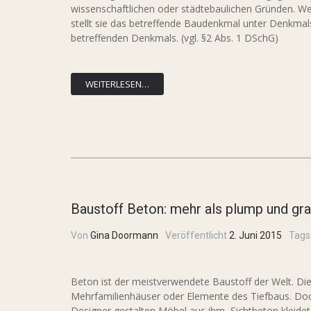
wissenschaftlichen oder städtebaulichen Gründen. We
stellt sie das betreffende Baudenkmal unter Denkmals
betreffenden Denkmals. (vgl. §2 Abs. 1 DSchG)
WEITERLESEN…
Baustoff Beton: mehr als plump und gr
Von
Gina Doormann
Veröffentlicht
2. Juni 2015
Tags
Beton ist der meistverwendete Baustoff der Welt. Di
Mehrfamilienhäuser oder Elemente des Tiefbaus. Doch
Designer gestalten Möbel aus ihm, Sichtbeton kleide