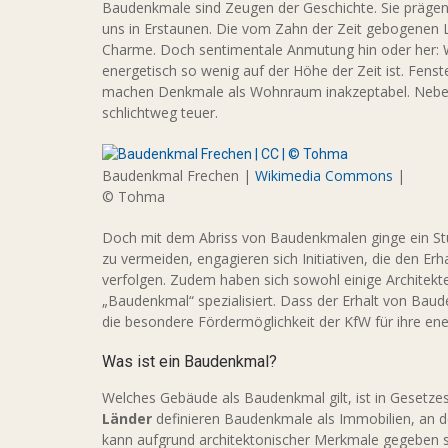
Baudenkmale sind Zeugen der Geschichte. Sie prägen 
uns in Erstaunen. Die vom Zahn der Zeit gebogenen 
Charme. Doch sentimentale Anmutung hin oder her
energetisch so wenig auf der Höhe der Zeit ist. Fe
machen Denkmale als Wohnraum inakzeptabel. Neben
schlichtweg teuer.
Baudenkmal Frechen |
Wikimedia Commons
|
© Tohma
Doch mit dem Abriss von Baudenkmalen ginge ein Stüc
zu vermeiden, engagieren sich Initiativen, die den Erh
verfolgen. Zudem haben sich sowohl einige Architek
„Baudenkmal“ spezialisiert. Dass der Erhalt von Baud
die besondere Fördermöglichkeit der KfW für ihre ene
Was ist ein Baudenkmal?
Welches Gebäude als Baudenkmal gilt, ist in Gesetze
Länder
definieren Baudenkmale als Immobilien, an der
kann aufgrund architektonischer Merkmale gegeben sei