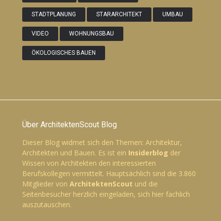
STADTPLANUNG
STARARCHITEKT
UMBAU
VIDEO
WOHNUNGSBAU
ÖKOLOGISCHES BAUEN
Über ArchitektenScout Blog
Dieser Blog widmet sich den Themen: Architektur,
Architekten und Bauen. Es ist ein
Insiderblog
der
Wissen von Architekten den interessierten
Berufskollegen vermittelt. Hauptsächlich sind die 3.860
Mitglieder von
ArchitektenScout
und die
Seitenbesucher herzlich eingeladen, sich hier fachlich
auszutauschen.