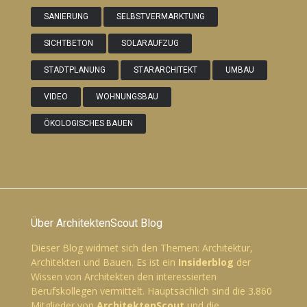
SANIERUNG
SELBSTVERMARKTUNG
SICHTBETON
SOLARAUFZUG
STADTPLANUNG
STARARCHITEKT
UMBAU
VIDEO
WOHNUNGSBAU
ÖKOLOGISCHES BAUEN
Über ArchitektenScout Blog
Dieser Blog widmet sich den Themen: Architektur,
Architekten und Bauen. Es ist ein
Insiderblog
der
Wissen von Architekten den interessierten
Berufskollegen vermittelt. Hauptsächlich sind die 3.860
Mitglieder von
ArchitektenScout
und die