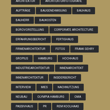
ARCHITEKTUR
ARCHITEKTURFOTOGRAFIE
AUFTRÄGE
BAUGENEHMIGUNG
BAUHAUS
BAUHERR
BAUKOSTEN
BÜROVORSTELLUNG
CORPORATE ARCHITECTURE
ERFAHRUNGSBERICHT
FERTIGHAUS
FIRMENARCHITEKTUR
FOTOS
FRANK GEHRY
GROPIUS
HAMBURG
HOCHHAUS
INDUSTRIEARCHITEKTUR
INNENARCHITEKT
INNENARCHITEKTUR
INSIDERBERICHT
INTERVIEW
MIES
NACHNUTZUNG
NEUBAU
OLYMPIA HAMBURG
OMA
PASSIVHAUS
PR
REM KOOLHAAS