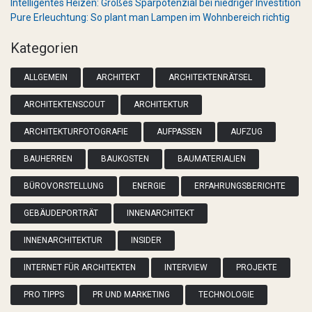
Intelligentes Heizen: Großes Sparpotenzial bei niedriger Investition
Pure Erleuchtung: So plant man Lampen im Wohnbereich richtig
Kategorien
ALLGEMEIN
ARCHITEKT
ARCHITEKTENRÄTSEL
ARCHITEKTENSCOUT
ARCHITEKTUR
ARCHITEKTURFOTOGRAFIE
AUFPASSEN
AUFZUG
BAUHERREN
BAUKOSTEN
BAUMATERIALIEN
BÜROVORSTELLUNG
ENERGIE
ERFAHRUNGSBERICHTE
GEBÄUDEPORTRÄT
INNENARCHITEKT
INNENARCHITEKTUR
INSIDER
INTERNET FÜR ARCHITEKTEN
INTERVIEW
PROJEKTE
PRO TIPPS
PR UND MARKETING
TECHNOLOGIE