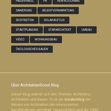
PASSIVHAUS
PR
REM KOOLHAAS
SANIERUNG
SELBSTVERMARKTUNG
SICHTBETON
SOLARAUFZUG
STADTPLANUNG
STARARCHITEKT
UMBAU
VIDEO
WOHNUNGSBAU
ÖKOLOGISCHES BAUEN
Über ArchitektenScout Blog
Dieser Blog widmet sich den Themen: Architektur,
Architekten und Bauen. Es ist ein
Insiderblog
der
Wissen von Architekten den interessierten
Berufskollegen vermittelt. Hauptsächlich sind die 3.860