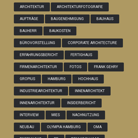
ARCHITEKTUR
ARCHITEKTURFOTOGRAFIE
AUFTRÄGE
BAUGENEHMIGUNG
BAUHAUS
BAUHERR
BAUKOSTEN
BÜROVORSTELLUNG
CORPORATE ARCHITECTURE
ERFAHRUNGSBERICHT
FERTIGHAUS
FIRMENARCHITEKTUR
FOTOS
FRANK GEHRY
GROPIUS
HAMBURG
HOCHHAUS
INDUSTRIEARCHITEKTUR
INNENARCHITEKT
INNENARCHITEKTUR
INSIDERBERICHT
INTERVIEW
MIES
NACHNUTZUNG
NEUBAU
OLYMPIA HAMBURG
OMA