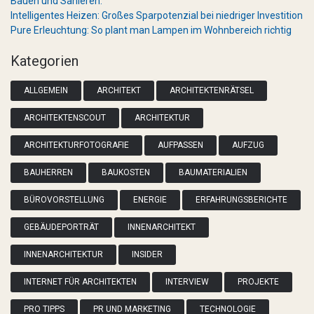
Bauen und Sanieren.
Intelligentes Heizen: Großes Sparpotenzial bei niedriger Investition
Pure Erleuchtung: So plant man Lampen im Wohnbereich richtig
Kategorien
ALLGEMEIN
ARCHITEKT
ARCHITEKTENRÄTSEL
ARCHITEKTENSCOUT
ARCHITEKTUR
ARCHITEKTURFOTOGRAFIE
AUFPASSEN
AUFZUG
BAUHERREN
BAUKOSTEN
BAUMATERIALIEN
BÜROVORSTELLUNG
ENERGIE
ERFAHRUNGSBERICHTE
GEBÄUDEPORTRÄT
INNENARCHITEKT
INNENARCHITEKTUR
INSIDER
INTERNET FÜR ARCHITEKTEN
INTERVIEW
PROJEKTE
PRO TIPPS
PR UND MARKETING
TECHNOLOGIE