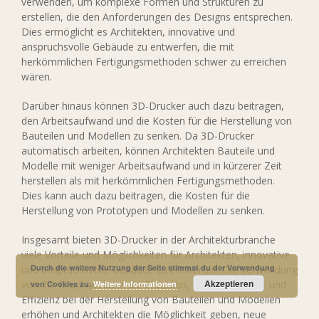
verwenden, um komplexe Formen und Strukturen zu
erstellen, die den Anforderungen des Designs entsprechen.
Dies ermöglicht es Architekten, innovative und
anspruchsvolle Gebäude zu entwerfen, die mit
herkömmlichen Fertigungsmethoden schwer zu erreichen
wären.
Darüber hinaus können 3D-Drucker auch dazu beitragen,
den Arbeitsaufwand und die Kosten für die Herstellung von
Bauteilen und Modellen zu senken. Da 3D-Drucker
automatisch arbeiten, können Architekten Bauteile und
Modelle mit weniger Arbeitsaufwand und in kürzerer Zeit
herstellen als mit herkömmlichen Fertigungsmethoden.
Dies kann auch dazu beitragen, die Kosten für die
Herstellung von Prototypen und Modellen zu senken.
Insgesamt bieten 3D-Drucker in der Architekturbranche
viele Vorteile und Möglichkeiten für Architekten, innovative
Durch die weitere Nutzung der Seite stimmst du der Verwendung
und anspruchsvolle Gebäude zu entwerfen. Die Verwendung
Akzeptieren
von 3D-Druckern kann die Präzision, Geschwindigkeit und
von Cookies zu.
Weitere Informationen
Effizienz bei der Herstellung von Bauteilen und Modellen
erhöhen und Architekten die Möglichkeit geben, neue