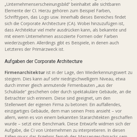
„Unternehmenserscheinungsbild“ beinhaltet alle sichtbaren
Elemente der CI. Hierzu gehören zum Beispiel Farben,
Schrifttypen, das Logo usw. Innerhalb dieses Bereiches findet
sich die Corporate Architecture (CA). Wobei hinzuzufügen ist,
dass Architektur viel mehr ausdrücken kann, als bekannte und
mit einem Unternehmen assoziierte Formen oder Farben
wiederzugeben. Allerdings gibt es Beispiele, in denen auch
Letzteres der Primärzweck ist.
Aufgaben der Corporate Architecture
Firmenarchitektur
ist in der Lage, den Wiederkennungswert zu
steigern. Dies kann auf sehr niedrigschwelligem Niveau, etwa
durch immer gleich anmutende Firmenbauten „aus der
Schublade“ geschehen oder durch spektakuläre Gebäude, an die
Betrachter sich erinnern. Diese sind geeignet, um den
Stellenwert der eigenen Firma zu betonen: Ein auffallendes,
einzigartiges Gebäude, dem man seinen Preis ansieht – vor
allem, wenn es von einem bekannten Stararchitekten geschaffen
wurde – setzt eine Benchmark. Diese Entwürfe widmen sich der
Aufgabe, die CI von Unternehmen zu interpretieren. In diesen
Fällen muss das Ergebnis fernab des Massengeschmacks sein.