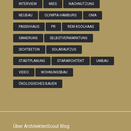
INTERVIEW
MIES
NACHNUTZUNG
NEUBAU
OLYMPIA HAMBURG
OMA
PASSIVHAUS
PR
REM KOOLHAAS
SANIERUNG
SELBSTVERMARKTUNG
SICHTBETON
SOLARAUFZUG
STADTPLANUNG
STARARCHITEKT
UMBAU
VIDEO
WOHNUNGSBAU
ÖKOLOGISCHES BAUEN
Über ArchitektenScout Blog