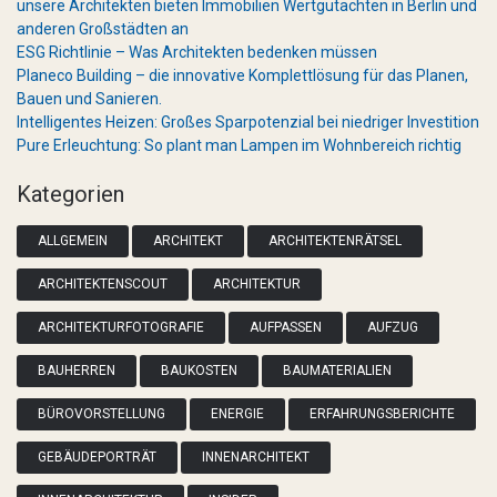
unsere Architekten bieten Immobilien Wertgutachten in Berlin und
anderen Großstädten an
ESG Richtlinie – Was Architekten bedenken müssen
Planeco Building – die innovative Komplettlösung für das Planen,
Bauen und Sanieren.
Intelligentes Heizen: Großes Sparpotenzial bei niedriger Investition
Pure Erleuchtung: So plant man Lampen im Wohnbereich richtig
Kategorien
ALLGEMEIN
ARCHITEKT
ARCHITEKTENRÄTSEL
ARCHITEKTENSCOUT
ARCHITEKTUR
ARCHITEKTURFOTOGRAFIE
AUFPASSEN
AUFZUG
BAUHERREN
BAUKOSTEN
BAUMATERIALIEN
BÜROVORSTELLUNG
ENERGIE
ERFAHRUNGSBERICHTE
GEBÄUDEPORTRÄT
INNENARCHITEKT