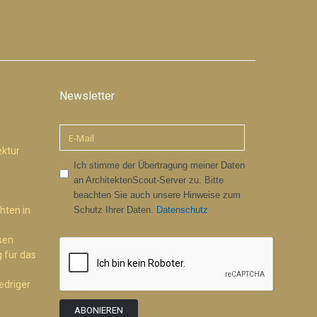
Newsletter
ektur
Ich stimme der Übertragung meiner Daten
an ArchitektenScout-Server zu. Bitte
beachten Sie auch unsere Hinweise zum
hten in
Schutz Ihrer Daten.
Datenschutz
sen
 für das
edriger