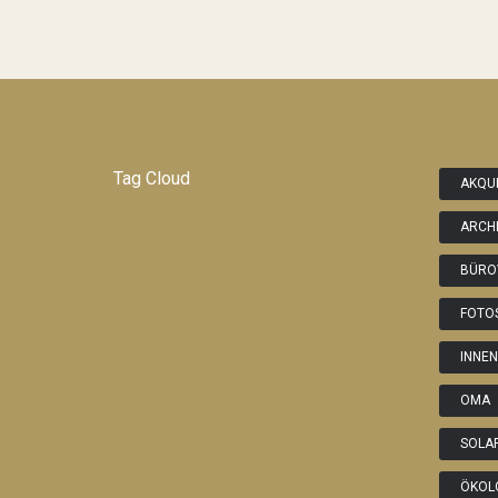
Tag Cloud
AKQU
ARCH
BÜRO
FOTO
INNE
OMA
SOLA
ÖKOL