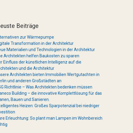
euste Beiträge
lternativen zur Wärmepumpe
gitale Transformation in der Architektur
ue Materialien und Technologien in der Architektur
e Architekten helfen Baukosten zu sparen
r Einfluss der künstlichen Intelligenz auf die
chitekten und die Architektur
sere Architekten bieten Immobilien Wertgutachten in
rlin und anderen Großstädten an
G Richtlinie – Was Architekten bedenken müssen
aneco Building – die innovative Komplettlösung für das
anen, Bauen und Sanieren.
telligentes Heizen: Großes Sparpotenzial bei niedriger
vestition
re Erleuchtung: So plant man Lampen im Wohnbereich
chtig