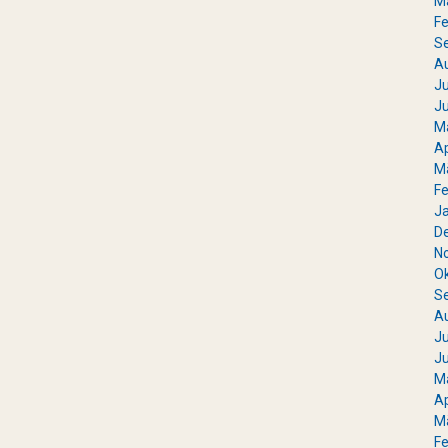
M
Fe
S
A
Ju
Ju
M
Ap
M
Fe
J
D
N
O
S
A
Ju
Ju
M
Ap
M
Fe