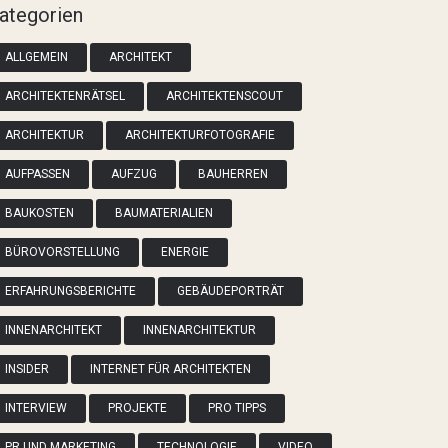
ategorien
ALLGEMEIN
ARCHITEKT
ARCHITEKTENRÄTSEL
ARCHITEKTENSCOUT
ARCHITEKTUR
ARCHITEKTURFOTOGRAFIE
AUFPASSEN
AUFZUG
BAUHERREN
BAUKOSTEN
BAUMATERIALIEN
BÜROVORSTELLUNG
ENERGIE
ERFAHRUNGSBERICHTE
GEBÄUDEPORTRÄT
INNENARCHITEKT
INNENARCHITEKTUR
INSIDER
INTERNET FÜR ARCHITEKTEN
INTERVIEW
PROJEKTE
PRO TIPPS
PR UND MARKETING
TECHNOLOGIE
VIDEO