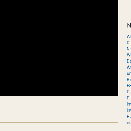
N
A
Di
Ne
Wi
De
Ar
un
Be
ES
Pl
Pl
In
In
Pu
ri