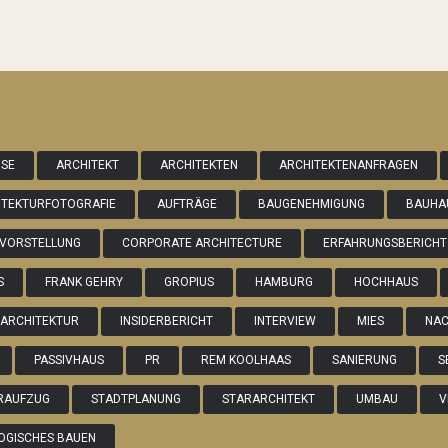
ISE
ARCHITEKT
ARCHITEKTEN
ARCHITEKTENANFRAGEN
ITEKTURFOTOGRAFIE
AUFTRÄGE
BAUGENEHMIGUNG
BAUHA
VORSTELLUNG
CORPORATE ARCHITECTURE
ERFAHRUNGSBERICHT
S
FRANK GEHRY
GROPIUS
HAMBURG
HOCHHAUS
NARCHITEKTUR
INSIDERBERICHT
INTERVIEW
MIES
NA
PASSIVHAUS
PR
REM KOOLHAAS
SANIERUNG
S
RAUFZUG
STADTPLANUNG
STARARCHITEKT
UMBAU
V
OGISCHES BAUEN