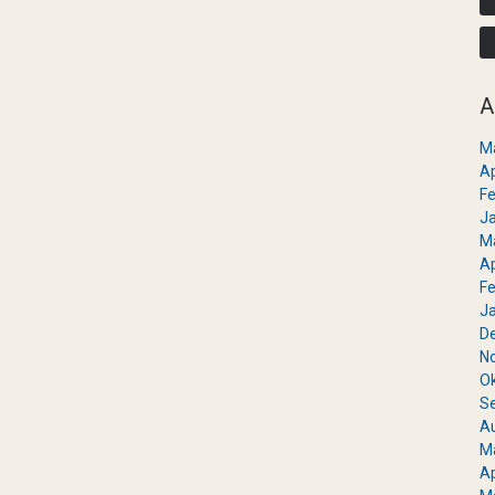
A
M
Ap
Fe
J
M
Ap
Fe
J
D
N
O
S
A
M
Ap