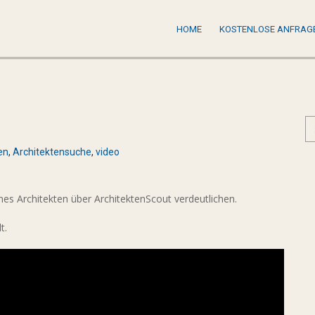
HOME
KOSTENLOSE ANFRAG
en
,
Architektensuche
,
video
es Architekten über ArchitektenScout verdeutlichen.
t.