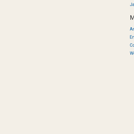
J
M
A
En
C
W