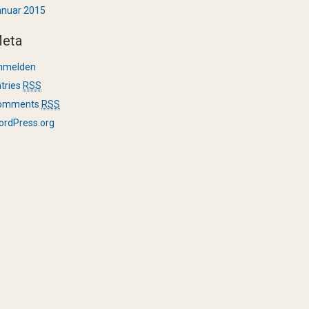
anuar 2015
eta
nmelden
tries
RSS
omments
RSS
ordPress.org