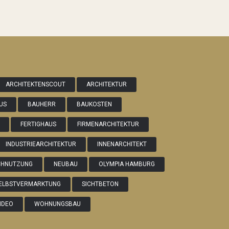
ARCHITEKTENSCOUT
ARCHITEKTUR
US
BAUHERR
BAUKOSTEN
FERTIGHAUS
FIRMENARCHITEKTUR
INDUSTRIEARCHITEKTUR
INNENARCHITEKT
CHNUTZUNG
NEUBAU
OLYMPIA HAMBURG
ELBSTVERMARKTUNG
SICHTBETON
IDEO
WOHNUNGSBAU