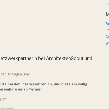
J
M
A
En
C
W
 Netzwerkpartnerin bei ArchitektenScout und
it den Anfragen um?
rufe bei den Interessanten an, und biete ein völlig
ereinbare einen Termin.
ert?