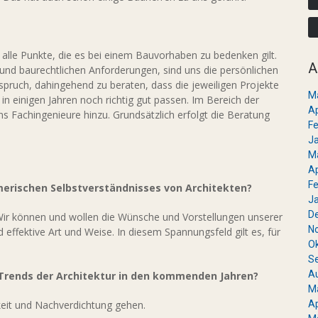
alle Punkte, die es bei einem Bauvorhaben zu bedenken gilt.
A
nd baurechtlichen Anforderungen, sind uns die persönlichen
spruch, dahingehend zu beraten, dass die jeweiligen Projekte
M
n einigen Jahren noch richtig gut passen. Im Bereich der
Ap
ns Fachingenieure hinzu. Grundsätzlich erfolgt die Beratung
Fe
J
M
Ap
Fe
erischen Selbstverständnisses von Architekten?
J
D
. Wir können und wollen die Wünsche und Vorstellungen unserer
N
 effektive Art und Weise. In diesem Spannungsfeld gilt es, für
O
S
A
-Trends der Architektur in den kommenden Jahren?
M
Ap
keit und Nachverdichtung gehen.