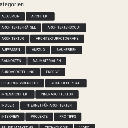
ategorien
ALLGEMEIN
ARCHITEKT
ARCHITEKTENRÄTSEL
ARCHITEKTENSCOUT
ARCHITEKTUR
ARCHITEKTURFOTOGRAFIE
AUFPASSEN
AUFZUG
BAUHERREN
BAUKOSTEN
BAUMATERIALIEN
BÜROVORSTELLUNG
ENERGIE
ERFAHRUNGSBERICHTE
GEBÄUDEPORTRÄT
INNENARCHITEKT
INNENARCHITEKTUR
INSIDER
INTERNET FÜR ARCHITEKTEN
INTERVIEW
PROJEKTE
PRO TIPPS
PR UND MARKETING
TECHNOLOGIE
VIDEO