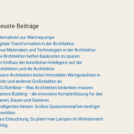
euste Beiträge
lternativen zur Wärmepumpe
gitale Transformation in der Architektur
ue Materialien und Technologien in der Architektur
e Architekten helfen Baukosten zu sparen
r Einfluss der künstlichen Intelligenz auf die
chitekten und die Architektur
sere Architekten bieten Immobilien Wertgutachten in
rlin und anderen Großstädten an
G Richtlinie – Was Architekten bedenken müssen
aneco Building – die innovative Komplettlösung für das
anen, Bauen und Sanieren.
telligentes Heizen: Großes Sparpotenzial bei niedriger
vestition
re Erleuchtung: So plant man Lampen im Wohnbereich
chtig