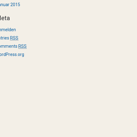
anuar 2015
eta
nmelden
tries
RSS
omments
RSS
ordPress.org