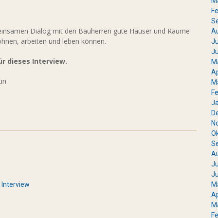
M
Fe
S
insamen Dialog mit den Bauherren gute Häuser und Räume
A
hnen, arbeiten und leben können.
Ju
Ju
ür dieses Interview.
M
Ap
tin
M
Fe
J
D
N
O
S
A
Ju
Ju
M
,
Interview
Ap
M
Fe