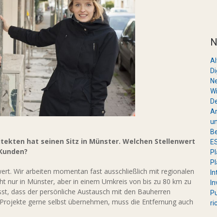
N
A
Di
Ne
Wi
De
Ar
un
Be
itekten hat seinen Sitz in Münster. Welchen Stellenwert
ES
 Kunden?
Pl
Pl
ert. Wir arbeiten momentan fast ausschließlich mit regionalen
In
cht nur in Münster, aber in einem Umkreis von bis zu 80 km zu
In
lässt, dass der persönliche Austausch mit den Bauherren
Pu
er Projekte gerne selbst übernehmen, muss die Entfernung auch
ri