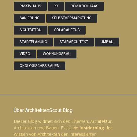
PASSIVHAUS
PR
REM KOOLHAAS
SANIERUNG
SELBSTVERMARKTUNG
SICHTBETON
SOLARAUFZUG
STADTPLANUNG
STARARCHITEKT
UMBAU
VIDEO
WOHNUNGSBAU
ÖKOLOGISCHES BAUEN
Über ArchitektenScout Blog
Dieser Blog widmet sich den Themen: Architektur,
Architekten und Bauen. Es ist ein
Insiderblog
der
Wissen von Architekten den interessierten