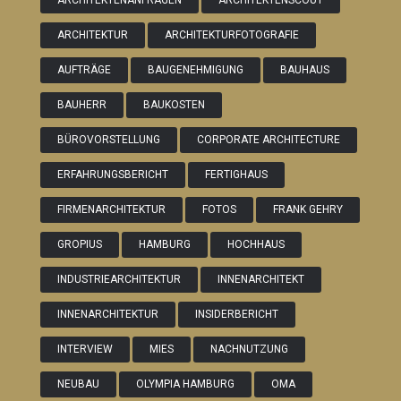
ARCHITEKTENANFRAGEN
ARCHITEKTENSCOUT
ARCHITEKTUR
ARCHITEKTURFOTOGRAFIE
AUFTRÄGE
BAUGENEHMIGUNG
BAUHAUS
BAUHERR
BAUKOSTEN
BÜROVORSTELLUNG
CORPORATE ARCHITECTURE
ERFAHRUNGSBERICHT
FERTIGHAUS
FIRMENARCHITEKTUR
FOTOS
FRANK GEHRY
GROPIUS
HAMBURG
HOCHHAUS
INDUSTRIEARCHITEKTUR
INNENARCHITEKT
INNENARCHITEKTUR
INSIDERBERICHT
INTERVIEW
MIES
NACHNUTZUNG
NEUBAU
OLYMPIA HAMBURG
OMA