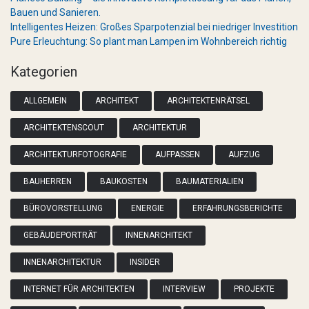
Bauen und Sanieren.
Intelligentes Heizen: Großes Sparpotenzial bei niedriger Investition
Pure Erleuchtung: So plant man Lampen im Wohnbereich richtig
Kategorien
ALLGEMEIN
ARCHITEKT
ARCHITEKTENRÄTSEL
ARCHITEKTENSCOUT
ARCHITEKTUR
ARCHITEKTURFOTOGRAFIE
AUFPASSEN
AUFZUG
BAUHERREN
BAUKOSTEN
BAUMATERIALIEN
BÜROVORSTELLUNG
ENERGIE
ERFAHRUNGSBERICHTE
GEBÄUDEPORTRÄT
INNENARCHITEKT
INNENARCHITEKTUR
INSIDER
INTERNET FÜR ARCHITEKTEN
INTERVIEW
PROJEKTE