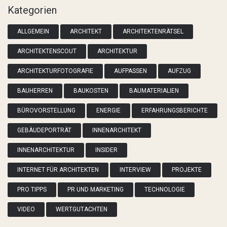
Kategorien
ALLGEMEIN
ARCHITEKT
ARCHITEKTENRÄTSEL
ARCHITEKTENSCOUT
ARCHITEKTUR
ARCHITEKTURFOTOGRAFIE
AUFPASSEN
AUFZUG
BAUHERREN
BAUKOSTEN
BAUMATERIALIEN
BÜROVORSTELLUNG
ENERGIE
ERFAHRUNGSBERICHTE
GEBÄUDEPORTRÄT
INNENARCHITEKT
INNENARCHITEKTUR
INSIDER
INTERNET FÜR ARCHITEKTEN
INTERVIEW
PROJEKTE
PRO TIPPS
PR UND MARKETING
TECHNOLOGIE
VIDEO
WERTGUTACHTEN