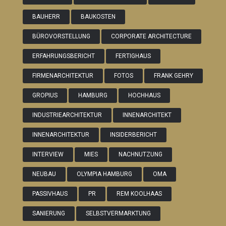
BAUHERR
BAUKOSTEN
BÜROVORSTELLUNG
CORPORATE ARCHITECTURE
ERFAHRUNGSBERICHT
FERTIGHAUS
FIRMENARCHITEKTUR
FOTOS
FRANK GEHRY
GROPIUS
HAMBURG
HOCHHAUS
INDUSTRIEARCHITEKTUR
INNENARCHITEKT
INNENARCHITEKTUR
INSIDERBERICHT
INTERVIEW
MIES
NACHNUTZUNG
NEUBAU
OLYMPIA HAMBURG
OMA
PASSIVHAUS
PR
REM KOOLHAAS
SANIERUNG
SELBSTVERMARKTUNG