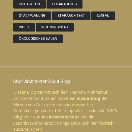
SICHTBETON
SOLARAUFZUG
STADTPLANUNG
STARARCHITEKT
UMBAU
VIDEO
WOHNUNGSBAU
ÖKOLOGISCHES BAUEN
Über ArchitektenScout Blog
Dieser Blog widmet sich den Themen: Architektur,
Architekten und Bauen. Es ist ein
Insiderblog
der
Wissen von Architekten den interessierten
Berufskollegen vermittelt. Hauptsächlich sind die 3.860
Mitglieder von
ArchitektenScout
und die
Seitenbesucher herzlich eingeladen, sich hier fachlich
auszutauschen.