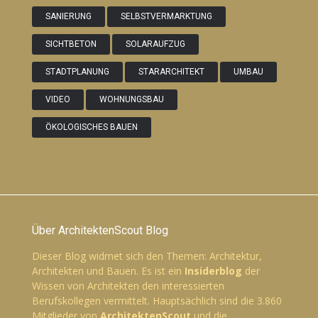
SANIERUNG
SELBSTVERMARKTUNG
SICHTBETON
SOLARAUFZUG
STADTPLANUNG
STARARCHITEKT
UMBAU
VIDEO
WOHNUNGSBAU
ÖKOLOGISCHES BAUEN
Über ArchitektenScout Blog
Dieser Blog widmet sich den Themen: Architektur,
Architekten und Bauen. Es ist ein
Insiderblog
der
Wissen von Architekten den interessierten
Berufskollegen vermittelt. Hauptsächlich sind die 3.860
Mitglieder von
ArchitektenScout
und die