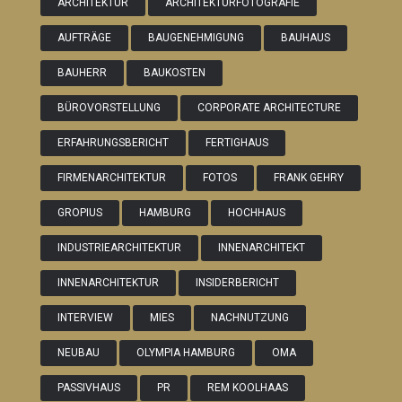
ARCHITEKTUR
ARCHITEKTURFOTOGRAFIE
AUFTRÄGE
BAUGENEHMIGUNG
BAUHAUS
BAUHERR
BAUKOSTEN
BÜROVORSTELLUNG
CORPORATE ARCHITECTURE
ERFAHRUNGSBERICHT
FERTIGHAUS
FIRMENARCHITEKTUR
FOTOS
FRANK GEHRY
GROPIUS
HAMBURG
HOCHHAUS
INDUSTRIEARCHITEKTUR
INNENARCHITEKT
INNENARCHITEKTUR
INSIDERBERICHT
INTERVIEW
MIES
NACHNUTZUNG
NEUBAU
OLYMPIA HAMBURG
OMA
PASSIVHAUS
PR
REM KOOLHAAS