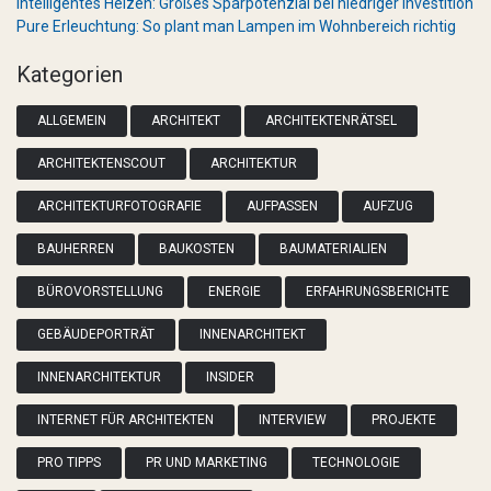
Intelligentes Heizen: Großes Sparpotenzial bei niedriger Investition
Pure Erleuchtung: So plant man Lampen im Wohnbereich richtig
Kategorien
ALLGEMEIN
ARCHITEKT
ARCHITEKTENRÄTSEL
ARCHITEKTENSCOUT
ARCHITEKTUR
ARCHITEKTURFOTOGRAFIE
AUFPASSEN
AUFZUG
BAUHERREN
BAUKOSTEN
BAUMATERIALIEN
BÜROVORSTELLUNG
ENERGIE
ERFAHRUNGSBERICHTE
GEBÄUDEPORTRÄT
INNENARCHITEKT
INNENARCHITEKTUR
INSIDER
INTERNET FÜR ARCHITEKTEN
INTERVIEW
PROJEKTE
PRO TIPPS
PR UND MARKETING
TECHNOLOGIE