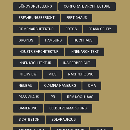
BÜROVORSTELLUNG
CORPORATE ARCHITECTURE
ERFAHRUNGSBERICHT
FERTIGHAUS
FIRMENARCHITEKTUR
FOTOS
FRANK GEHRY
GROPIUS
HAMBURG
HOCHHAUS
INDUSTRIEARCHITEKTUR
INNENARCHITEKT
INNENARCHITEKTUR
INSIDERBERICHT
INTERVIEW
MIES
NACHNUTZUNG
NEUBAU
OLYMPIA HAMBURG
OMA
PASSIVHAUS
PR
REM KOOLHAAS
SANIERUNG
SELBSTVERMARKTUNG
SICHTBETON
SOLARAUFZUG