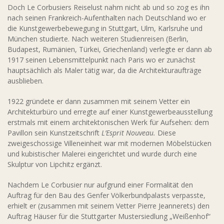
Doch Le Corbusiers Reiselust nahm nicht ab und so zog es ihn
nach seinen Frankreich-Aufenthalten nach Deutschland wo er
die Kunstgewerbebewegung in Stuttgart, Ulm, Karlsruhe und
München studierte. Nach weiteren Studienreisen (Berlin,
Budapest, Rumänien, Türkei, Griechenland) verlegte er dann ab
1917 seinen Lebensmittelpunkt nach Paris wo er zunächst
hauptsächlich als Maler tätig war, da die Architekturaufträge
ausblieben.
1922 gründete er dann zusammen mit seinem Vetter ein
Architekturbüro und erregte auf einer Kunstgewerbeausstellung
erstmals mit einem architektonischen Werk für Aufsehen: dem
Pavillon sein Kunstzeitschrift
L’Esprit Nouveau.
Diese
zweigeschossige Villeneinheit war mit modernen Möbelstücken
und kubistischer Malerei eingerichtet und wurde durch eine
Skulptur von Lipchitz ergänzt.
Nachdem Le Corbusier nur aufgrund einer Formalität den
Auftrag für den Bau des Genfer Völkerbundpalasts verpasste,
erhielt er (zusammen mit seinem Vetter Pierre Jeannerets) den
Auftrag Häuser für die Stuttgarter Mustersiedlung „Weißenhof“