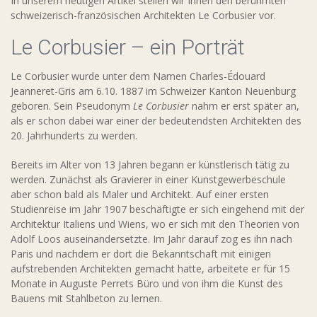
In unserem heutigen Artikel stellen wir Ihnen den berühmten
schweizerisch-französischen Architekten Le Corbusier vor.
Le Corbusier – ein Porträt
Le Corbusier wurde unter dem Namen Charles-Édouard
Jeanneret-Gris am 6.10. 1887 im Schweizer Kanton Neuenburg
geboren. Sein Pseudonym
Le Corbusier
nahm er erst später an,
als er schon dabei war einer der bedeutendsten Architekten des
20. Jahrhunderts zu werden.
Bereits im Alter von 13 Jahren begann er künstlerisch tätig zu
werden. Zunächst als Gravierer in einer Kunstgewerbeschule
aber schon bald als Maler und Architekt. Auf einer ersten
Studienreise im Jahr 1907 beschäftigte er sich eingehend mit der
Architektur Italiens und Wiens, wo er sich mit den Theorien von
Adolf Loos auseinandersetzte. Im Jahr darauf zog es ihn nach
Paris und nachdem er dort die Bekanntschaft mit einigen
aufstrebenden Architekten gemacht hatte, arbeitete er für 15
Monate in Auguste Perrets Büro und von ihm die Kunst des
Bauens mit Stahlbeton zu lernen.