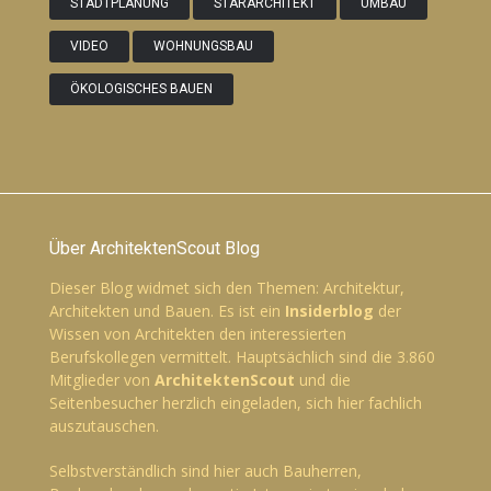
STADTPLANUNG
STARARCHITEKT
UMBAU
VIDEO
WOHNUNGSBAU
ÖKOLOGISCHES BAUEN
Über ArchitektenScout Blog
Dieser Blog widmet sich den Themen: Architektur,
Architekten und Bauen. Es ist ein
Insiderblog
der
Wissen von Architekten den interessierten
Berufskollegen vermittelt. Hauptsächlich sind die 3.860
Mitglieder von
ArchitektenScout
und die
Seitenbesucher herzlich eingeladen, sich hier fachlich
auszutauschen.
Selbstverständlich sind hier auch Bauherren,