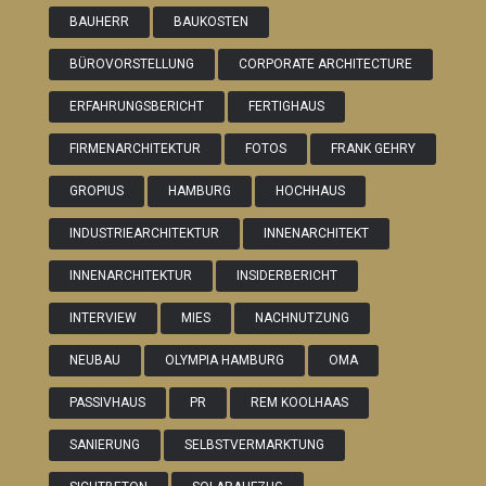
BAUHERR
BAUKOSTEN
BÜROVORSTELLUNG
CORPORATE ARCHITECTURE
ERFAHRUNGSBERICHT
FERTIGHAUS
FIRMENARCHITEKTUR
FOTOS
FRANK GEHRY
GROPIUS
HAMBURG
HOCHHAUS
INDUSTRIEARCHITEKTUR
INNENARCHITEKT
INNENARCHITEKTUR
INSIDERBERICHT
INTERVIEW
MIES
NACHNUTZUNG
NEUBAU
OLYMPIA HAMBURG
OMA
PASSIVHAUS
PR
REM KOOLHAAS
SANIERUNG
SELBSTVERMARKTUNG