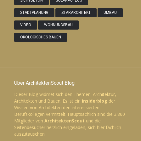
SICHTBETON
SOLARAUFZUG
STADTPLANUNG
STARARCHITEKT
UMBAU
VIDEO
WOHNUNGSBAU
ÖKOLOGISCHES BAUEN
Über ArchitektenScout Blog
Dieser Blog widmet sich den Themen: Architektur,
Architekten und Bauen. Es ist ein
Insiderblog
der
Wissen von Architekten den interessierten
Berufskollegen vermittelt. Hauptsächlich sind die 3.860
Mitglieder von
ArchitektenScout
und die
Seitenbesucher herzlich eingeladen, sich hier fachlich
auszutauschen.