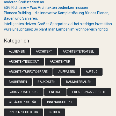
anderen Großstädten an
ESG Richtlinie – Was Architekten bedenken müssen
Planeco Building – die innovative Komplettlösung für das Planen,
Bauen und Sanieren.
Intelligentes Heizen: Großes Sparpotenzial bei niedriger Investition
Pure Erleuchtung: So plant man Lampen im Wohnbereich richtig
Kategorien
ALLGEMEIN
ARCHITEKT
ARCHITEKTENRÄTSEL
ARCHITEKTENSCOUT
ARCHITEKTUR
ARCHITEKTURFOTOGRAFIE
AUFPASSEN
AUFZUG
BAUHERREN
BAUKOSTEN
BAUMATERIALIEN
BÜROVORSTELLUNG
ENERGIE
ERFAHRUNGSBERICHTE
GEBÄUDEPORTRÄT
INNENARCHITEKT
INNENARCHITEKTUR
INSIDER