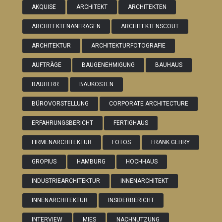
AKQUISE
ARCHITEKT
ARCHITEKTEN
ARCHITEKTENANFRAGEN
ARCHITEKTENSCOUT
ARCHITEKTUR
ARCHITEKTURFOTOGRAFIE
AUFTRÄGE
BAUGENEHMIGUNG
BAUHAUS
BAUHERR
BAUKOSTEN
BÜROVORSTELLUNG
CORPORATE ARCHITECTURE
ERFAHRUNGSBERICHT
FERTIGHAUS
FIRMENARCHITEKTUR
FOTOS
FRANK GEHRY
GROPIUS
HAMBURG
HOCHHAUS
INDUSTRIEARCHITEKTUR
INNENARCHITEKT
INNENARCHITEKTUR
INSIDERBERICHT
INTERVIEW
MIES
NACHNUTZUNG