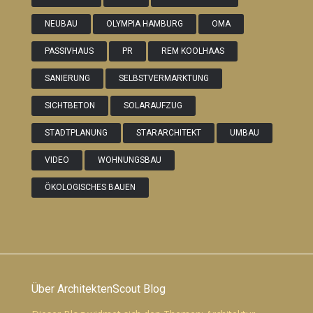
NEUBAU
OLYMPIA HAMBURG
OMA
PASSIVHAUS
PR
REM KOOLHAAS
SANIERUNG
SELBSTVERMARKTUNG
SICHTBETON
SOLARAUFZUG
STADTPLANUNG
STARARCHITEKT
UMBAU
VIDEO
WOHNUNGSBAU
ÖKOLOGISCHES BAUEN
Über ArchitektenScout Blog