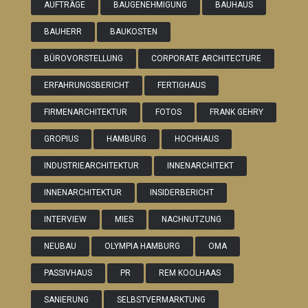
AUFTRÄGE
BAUGENEHMIGUNG
BAUHAUS
BAUHERR
BAUKOSTEN
BÜROVORSTELLUNG
CORPORATE ARCHITECTURE
ERFAHRUNGSBERICHT
FERTIGHAUS
FIRMENARCHITEKTUR
FOTOS
FRANK GEHRY
GROPIUS
HAMBURG
HOCHHAUS
INDUSTRIEARCHITEKTUR
INNENARCHITEKT
INNENARCHITEKTUR
INSIDERBERICHT
INTERVIEW
MIES
NACHNUTZUNG
NEUBAU
OLYMPIA HAMBURG
OMA
PASSIVHAUS
PR
REM KOOLHAAS
SANIERUNG
SELBSTVERMARKTUNG