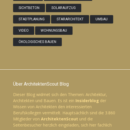
SICHTBETON
SOLARAUFZUG
STADTPLANUNG
STARARCHITEKT
UMBAU
VIDEO
WOHNUNGSBAU
ÖKOLOGISCHES BAUEN
Über ArchitektenScout Blog
Dieser Blog widmet sich den Themen: Architektur,
Architekten und Bauen. Es ist ein
Insiderblog
der
Wissen von Architekten den interessierten
Berufskollegen vermittelt. Hauptsächlich sind die 3.860
Mitglieder von
ArchitektenScout
und die
Seitenbesucher herzlich eingeladen, sich hier fachlich