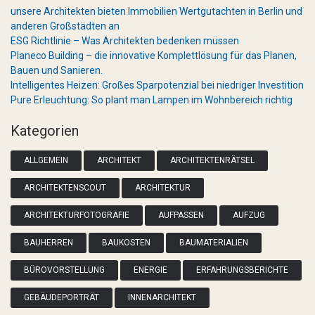
unsere Architekten bieten Immobilien Wertgutachten in Berlin und
anderen Großstädten an
ESG Richtlinie – Was Architekten bedenken müssen
Planeco Building – die innovative Komplettlösung für das Planen,
Bauen und Sanieren.
Intelligentes Heizen: Großes Sparpotenzial bei niedriger Investition
Pure Erleuchtung: So plant man Lampen im Wohnbereich richtig
Kategorien
ALLGEMEIN
ARCHITEKT
ARCHITEKTENRÄTSEL
ARCHITEKTENSCOUT
ARCHITEKTUR
ARCHITEKTURFOTOGRAFIE
AUFPASSEN
AUFZUG
BAUHERREN
BAUKOSTEN
BAUMATERIALIEN
BÜROVORSTELLUNG
ENERGIE
ERFAHRUNGSBERICHTE
GEBÄUDEPORTRÄT
INNENARCHITEKT