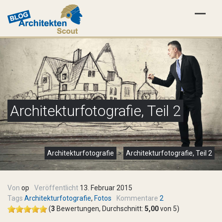
Architekturfotografie, Teil 2
Architekturfotografie
>
Architekturfotografie, Teil 2
Von
op
Veröffentlicht
13. Februar 2015
Tags
Architekturfotografie
,
Fotos
Kommentare
2
(
3
Bewertungen, Durchschnitt:
5,00
von 5)