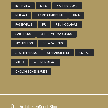
INTERVIEW
MIES
NACHNUTZUNG
NEUBAU
OLYMPIA HAMBURG
OMA
PASSIVHAUS
PR
REM KOOLHAAS
SANIERUNG
SELBSTVERMARKTUNG
SICHTBETON
SOLARAUFZUG
STADTPLANUNG
STARARCHITEKT
UMBAU
VIDEO
WOHNUNGSBAU
ÖKOLOGISCHES BAUEN
Über ArchitektenScout Blog