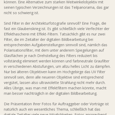
können. Eine Alternative zum starken Weitwinkelobjektiv mit
seinen typischen Verzeichnungen ist das Teilpanorama, das gar
nicht so schwierig ist.
Sind Filter in der Architekturfotografie sinnvoll? Eine Frage, die
fast ein Glaubenskrieg ist. Es gibt schließlich viele Verfechter der
Effekthascherei mit Effekt-Filtern. Tatsächlich gibt es nur zwei
Filter, die im Zeitalter der digitalen Bildbearbeitung bei
entsprechenden Aufgabenstellungen sinnvoll sind, nämlich das
Polarisationsfilter, mit dem unter anderem Spiegelungen auf
Glasflächen je nach Drehstellung des Filters reduziert bis
vollständig eliminiert werden können und farbneutrale Graufilter
in verschiedenen Abstufungen, um allzu helles Licht zu dämpfen.
Nur bei älteren Objektiven kann im Hochgebirge das UV Filter
sinnvoll sein, denn alle neueren Objektive sind entsprechend
vergütet, lassen also ultraviolette Strahlung nicht mehr durch.
Alles Übrige, was man mit Effektfiltern machen könnte, macht
man besser nachträglich in der digitalen Bildbearbeitung.
Die Präsentation Ihrer Fotos für Auftraggeber oder Vorträge ist
natürlich auch ein wesentliches Thema, schließlich hat das
digitale Zeitalter viele neue Möglichkeiten, Fotos ansprechend