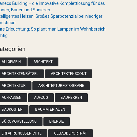
aneco Building – die innovative Komplettlösung für das
anen, Bauen und Sanieren.
telligentes Heizen: Großes Sparpotenzial bei niedriger
vestition
re Erleuchtung: So plant man Lampen im Wohnbereich
chtig
ategorien
ALLGEMEIN
ARCHITEKT
ARCHITEKTENRÄTSEL
ARCHITEKTENSCOUT
ARCHITEKTUR
ARCHITEKTURFOTOGRAFIE
AUFPASSEN
AUFZUG
BAUHERREN
BAUKOSTEN
BAUMATERIALIEN
BÜROVORSTELLUNG
ENERGIE
ERFAHRUNGSBERICHTE
GEBÄUDEPORTRÄT