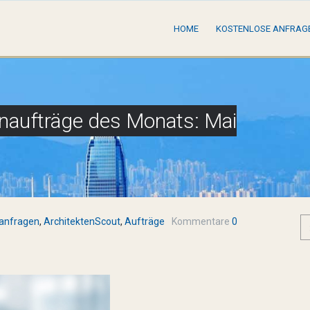
HOME
KOSTENLOSE ANFRAG
tenaufträge des Monats: Mai
nanfragen
,
ArchitektenScout
,
Aufträge
Kommentare
0