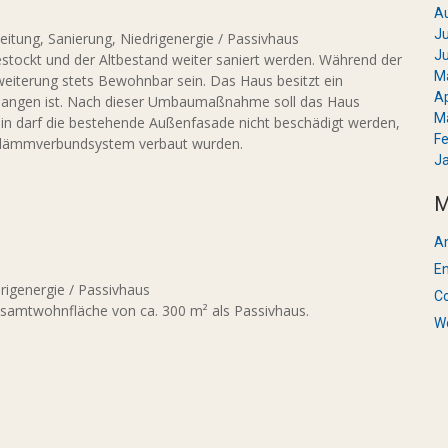
A
Ju
eitung, Sanierung, Niedrigenergie / Passivhaus
Ju
estockt und der Altbestand weiter saniert werden. Während der
M
terung stets Bewohnbar sein. Das Haus besitzt ein
Ap
angen ist. Nach dieser Umbaumaßnahme soll das Haus
M
hin darf die bestehende Außenfasade nicht beschädigt werden,
Fe
medämmverbundsystem verbaut wurden.
J
M
A
En
rigenergie / Passivhaus
C
Gesamtwohnfläche von ca. 300 m² als Passivhaus.
W