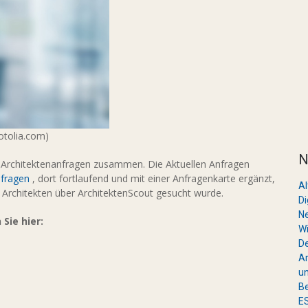
fotolia.com)
N
 Architektenanfragen zusammen. Die Aktuellen Anfragen
nfragen
, dort fortlaufend und mit einer Anfragenkarte ergänzt,
A
 Architekten über ArchitektenScout gesucht wurde.
Di
Ne
Sie hier:
Wi
De
Ar
un
Be
ES