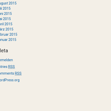
ugust 2015
li 2015
ni 2015
ai 2015
ril 2015
ärz 2015
bruar 2015
anuar 2015
eta
nmelden
tries
RSS
omments
RSS
ordPress.org