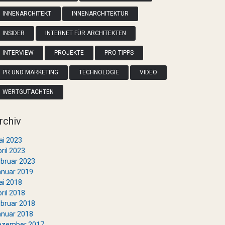
INNENARCHITEKT
INNENARCHITEKTUR
INSIDER
INTERNET FÜR ARCHITEKTEN
INTERVIEW
PROJEKTE
PRO TIPPS
PR UND MARKETING
TECHNOLOGIE
VIDEO
WERTGUTACHTEN
rchiv
ai 2023
ril 2023
bruar 2023
anuar 2019
ai 2018
ril 2018
bruar 2018
anuar 2018
ezember 2017