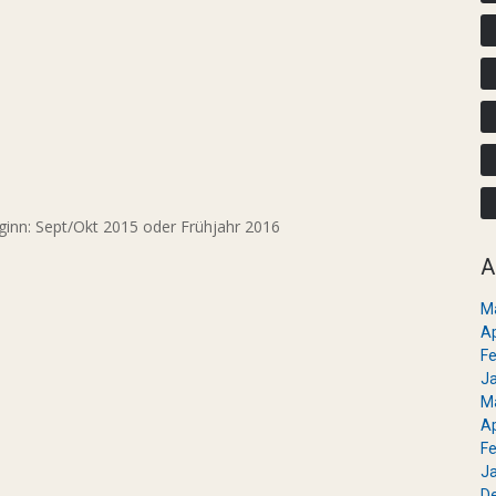
nn: Sept/Okt 2015 oder Frühjahr 2016
A
M
Ap
Fe
J
M
Ap
Fe
J
D