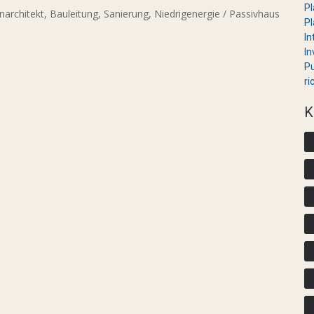
Pl
narchitekt, Bauleitung, Sanierung, Niedrigenergie / Passivhaus
Pl
In
In
Pu
ri
K