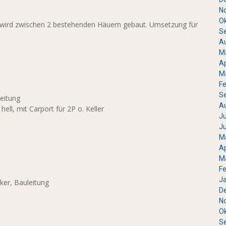
N
O
 wird zwischen 2 bestehenden Häuern gebaut. Umsetzung für
S
A
M
Ap
M
Fe
S
leitung
A
hell, mit Carport für 2P o. Keller
Ju
Ju
M
Ap
M
Fe
J
ker, Bauleitung
D
N
O
S