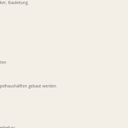
ker, Bauleitung
aten
pelhaushälften gebaut werden.
werbebau