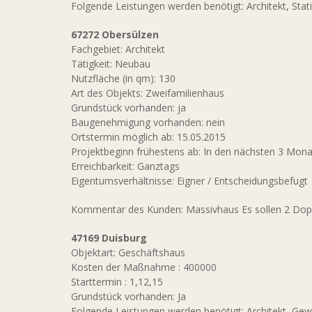
Folgende Leistungen werden benötigt: Architekt, Stati
67272 Obersülzen
Fachgebiet: Architekt
Tätigkeit: Neubau
Nutzfläche (in qm): 130
Art des Objekts: Zweifamilienhaus
Grundstück vorhanden: ja
Baugenehmigung vorhanden: nein
Ortstermin möglich ab: 15.05.2015
Projektbeginn frühestens ab: In den nächsten 3 Mon
Erreichbarkeit: Ganztags
Eigentumsverhältnisse: Eigner / Entscheidungsbefugt
Kommentar des Kunden: Massivhaus Es sollen 2 Dop
47169 Duisburg
Objektart: Geschäftshaus
Kosten der Maßnahme : 400000
Starttermin : 1,12,15
Grundstück vorhanden: Ja
Folgende Leistungen werden benötigt: Architekt, Ge